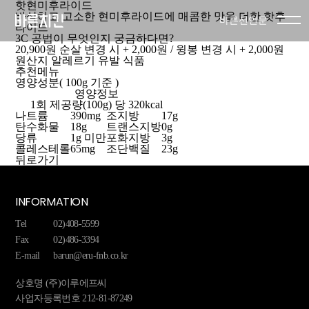
핫현미후라이드
바삭하고 고소한 현미후라이드에 매콤한 맛을 더한 핫후
바른선언문
라이드
3C 공법이 무엇인지 궁금하다면?
20,900
원
순살 변경 시 + 2,000원 / 윙봉 변경 시 + 2,000원
원산지
알레르기 유발 식품
추천메뉴
영양성분( 100g 기준 )
영양정보
1회 제공량(100g) 당
320kcal
나트륨
390mg
조지방
17g
탄수화물
18g
트랜스지방
0g
당류
1g 미만
포화지방
3g
콜레스테롤
65mg
조단백질
23g
뒤로가기
브랜드 
INFORMATION
Tel
02)408-5599
Fax
02)486-3394
브랜드 
E-mail
barun@eru-fnb.co.kr
상호명 (주)이루에프씨
이
사업자등록번호 212-81-87249