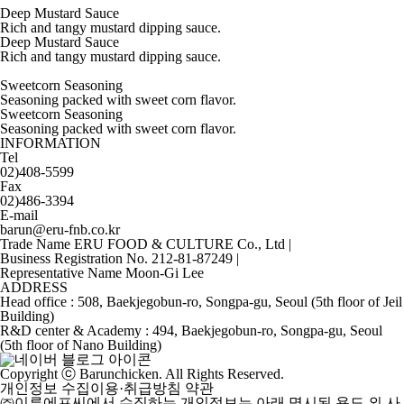
Deep Mustard Sauce
Rich and tangy mustard dipping sauce.
Deep Mustard Sauce
Rich and tangy mustard dipping sauce.
Sweetcorn Seasoning
Seasoning packed with sweet corn flavor.
Sweetcorn Seasoning
Seasoning packed with sweet corn flavor.
INFORMATION
Tel
02)408-5599
Fax
02)486-3394
E-mail
barun@eru-fnb.co.kr
Trade Name ERU FOOD & CULTURE Co., Ltd
|
Business Registration No. 212-81-87249
|
Representative Name Moon-Gi Lee
ADDRESS
Head office : 508, Baekjegobun-ro, Songpa-gu, Seoul (5th floor of Jeil
Building)
R&D center & Academy : 494, Baekjegobun-ro, Songpa-gu, Seoul
(5th floor of Nano Building)
Copyright ⓒ Barunchicken. All Rights Reserved.
개인정보 수집이용·취급방침 약관
㈜이루에프씨에서 수집하는 개인정보는 아래 명시된 용도 외 사