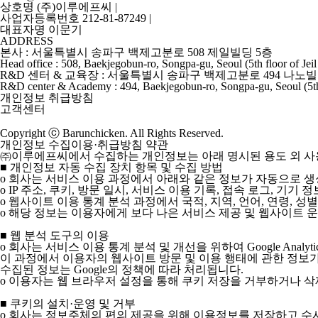
상호명 (주)이루에프씨
|
사업자등록번호 212-81-87249
|
대표자명 이문기
ADDRESS
본사 : 서울특별시 송파구 백제고분로 508 제일빌딩 5층
Head office : 508, Baekjegobun-ro, Songpa-gu, Seoul (5th floor of Jeil
R&D 센터 & 교육장 : 서울특별시 송파구 백제고분로 494 나노빌
R&D center & Academy : 494, Baekjegobun-ro, Songpa-gu, Seoul (5th
개인정보 취급방침
고객센터
Copyright ⓒ Barunchicken. All Rights Reserved.
개인정보 수집이용·취급방침 약관
㈜이루에프씨에서 수집하는 개인정보는 아래 명시된 용도 외 사
■ 개인정보 자동 수집 장치 항목 및 수집 방법
ο 회사는 서비스 이용 과정에서 아래와 같은 정보가 자동으로 생
ο IP 주소, 쿠키, 방문 일시, 서비스 이용 기록, 접속 로그, 기기 
ο 웹사이트 이용 통계 분석 과정에서 국적, 지역, 언어, 연령, 
ο 해당 정보는 이용자에게 보다 나은 서비스 제공 및 웹사이트 
■ 웹 분석 도구의 이용
ο 회사는 서비스 이용 통계 분석 및 개선을 위하여 Google Analy
이 과정에서 이용자의 웹사이트 방문 및 이용 행태에 관한 정보가
수집된 정보는 Google의 정책에 따라 처리됩니다.
ο 이용자는 웹 브라우저 설정을 통해 쿠키 저장을 거부하거나 삭
■ 쿠키의 설치·운영 및 거부
ο 회사는 정보주체의 편의 제공을 위해 이용정보를 저장하고 수시로 