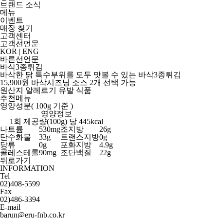
브랜드 소식
메뉴
이벤트
매장 찾기
고객센터
고객선언문
KOR
|
ENG
바른선언문
바삭3종튀김
바삭한 닭 특수부위를 모두 맛볼 수 있는 바삭3종튀김
15,900
원
바삭시즈닝 소스 2개 선택 가능
원산지
알레르기 유발 식품
추천메뉴
영양성분( 100g 기준 )
영양정보
1회 제공량(100g) 당
445kcal
나트륨
530mg
조지방
26g
탄수화물
33g
트랜스지방
0g
당류
0g
포화지방
4.9g
콜레스테롤
90mg
조단백질
22g
뒤로가기
INFORMATION
Tel
02)408-5599
Fax
02)486-3394
E-mail
barun@eru-fnb.co.kr